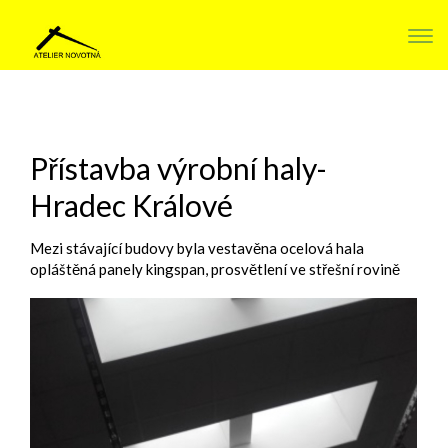
Pře
navi
Přístavba výrobní haly-
Hradec Králové
Mezi stávající budovy byla vestavěna ocelová hala
opláštěná panely kingspan, prosvětlení ve střešní rovině